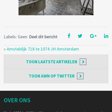
Labels: Geen
Deel dit bericht
«
Amsteldijk 718 te 1074 JH Amsterdam
TOON
LAATSTE ARTIKELEN
TOON
AWN OP TWITTER
OVER ONS