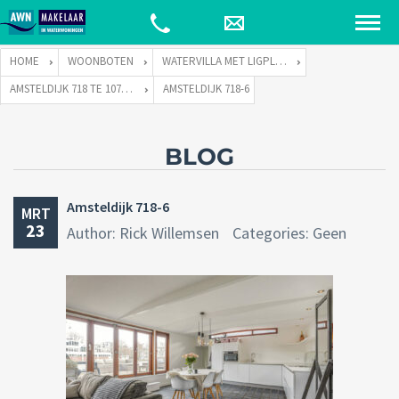
HOME
WOONBOTEN
WATERVILLA MET LIGPLAATS
AMSTELDIJK 718 TE 1074 JH AMSTERDAM
AMSTELDIJK 718-6
BLOG
Amsteldijk 718-6
MRT
23
Author: Rick Willemsen
Categories: Geen