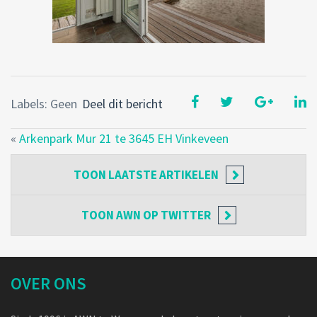
Labels: Geen
Deel dit bericht
«
Arkenpark Mur 21 te 3645 EH Vinkeveen
TOON
LAATSTE ARTIKELEN
TOON
AWN OP TWITTER
OVER ONS