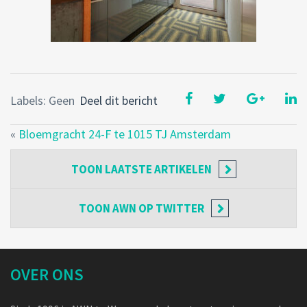
Labels: Geen
Deel dit bericht
«
Bloemgracht 24-F te 1015 TJ Amsterdam
TOON
LAATSTE ARTIKELEN
TOON
AWN OP TWITTER
OVER ONS