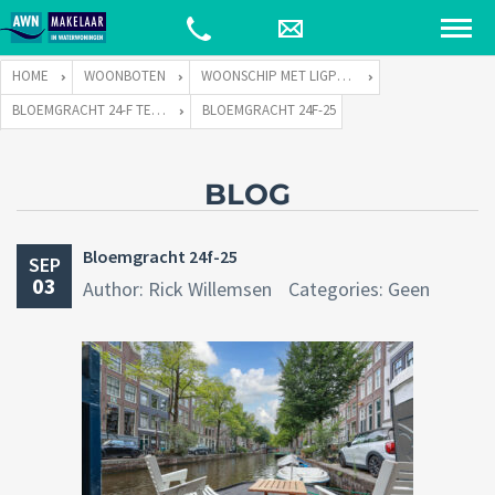
HOME
WOONBOTEN
WOONSCHIP MET LIGPLAATS
BLOEMGRACHT 24-F TE 1015 TJ AMSTERDAM
BLOEMGRACHT 24F-25
BLOG
Bloemgracht 24f-25
SEP
03
Author: Rick Willemsen
Categories: Geen