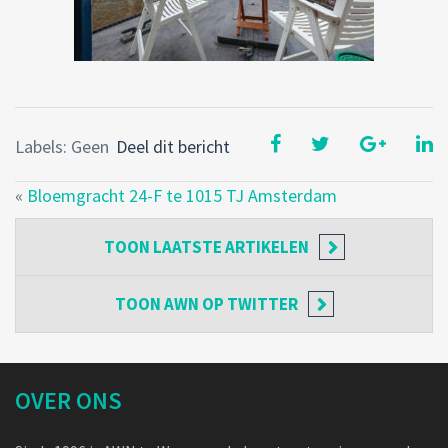
Labels: Geen
Deel dit bericht
«
Bloemgracht 24-F te 1015 TJ Amsterdam
TOON
LAATSTE ARTIKELEN
TOON
AWN OP TWITTER
OVER ONS