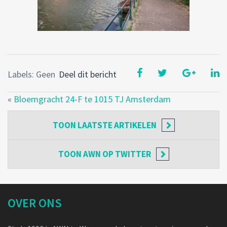
Labels: Geen
Deel dit bericht
«
Bloemgracht 24-F te 1015 TJ Amsterdam
TOON
LAATSTE ARTIKELEN
TOON
AWN OP TWITTER
OVER ONS