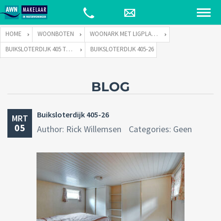
HOME
WOONBOTEN
WOONARK MET LIGPLAATS
BUIKSLOTERDIJK 405 TE 1034 ZA AMSTERDAM
BUIKSLOTERDIJK 405-26
BLOG
Buiksloterdijk 405-26
MRT
05
Author: Rick Willemsen
Categories: Geen