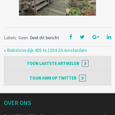
Labels: Geen
Deel dit bericht
«
Buiksloterdijk 405 te 1034 ZA Amsterdam
TOON
LAATSTE ARTIKELEN
TOON
AWN OP TWITTER
OVER ONS