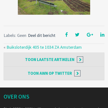
Labels: Geen
Deel dit bericht
«
Buiksloterdijk 405 te 1034 ZA Amsterdam
TOON
LAATSTE ARTIKELEN
TOON
AWN OP TWITTER
OVER ONS