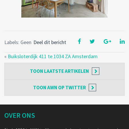
Labels: Geen
Deel dit bericht
«
Buiksloterdijk 411 te 1034 ZA Amsterdam
TOON
LAATSTE ARTIKELEN
TOON
AWN OP TWITTER
OVER ONS