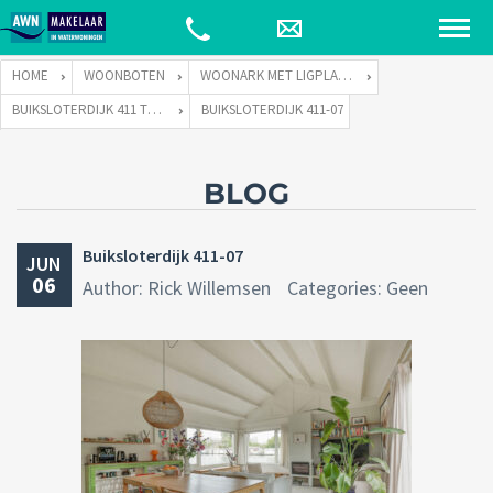
HOME
WOONBOTEN
WOONARK MET LIGPLAATS
BUIKSLOTERDIJK 411 TE 1034 ZA AMSTERDAM
BUIKSLOTERDIJK 411-07
BLOG
Buiksloterdijk 411-07
JUN
06
Author: Rick Willemsen
Categories: Geen