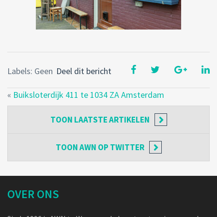
Labels: Geen
Deel dit bericht
«
Buiksloterdijk 411 te 1034 ZA Amsterdam
TOON
LAATSTE ARTIKELEN
TOON
AWN OP TWITTER
OVER ONS