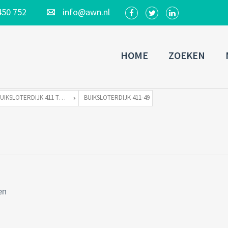
450 752
info@awn.nl
HOME
ZOEKEN
BUIKSLOTERDIJK 411 TE 1034 ZA AMSTERDAM
BUIKSLOTERDIJK 411-49
en