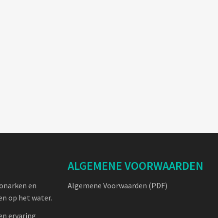
ALGEMENE VOORWAARDEN
oonarken en
Algemene Voorwaarden (PDF)
n op het water.
en ervaring