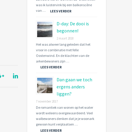
was ik luistervink bij een balkonscène
van …
LEES VERDER
D-day: De dooi is
begonnen!
2 maart 2018
Het was alweer lang geleden dat het
vroor in combinatie met felle
Oostenwind. En de klachten van de
arkenbewoners zijn …
LEES VERDER
Dan gaan we toch
ergens anders
liggen?
7 november 2017
De romantiek van wonen op het water
wordt weleens overgewaardeerd. Veel
walbewoners denken dat je je woonark
gewoon kunt verplaatsen …
LEES VERDER