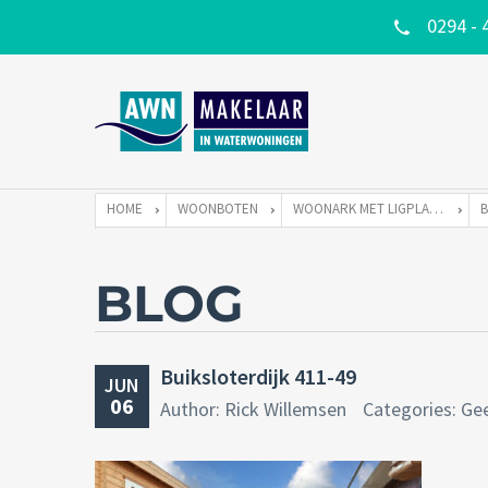
0294 - 
HOME
WOONBOTEN
WOONARK MET LIGPLAATS
BLOG
Buiksloterdijk 411-49
JUN
06
Author: Rick Willemsen
Categories: Ge