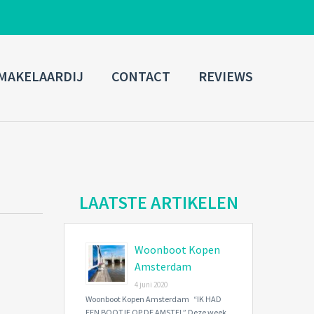
ADMIN LOGIN
MAKELAARDIJ
CONTACT
REVIEWS
Username
Password
Connect with:
LAATSTE ARTIKELEN
Woonboot Kopen
Forgot
SIGN IN
password?
Amsterdam
4 juni 2020
Remember me
Woonboot Kopen Amsterdam “IK HAD
EEN BOOTJE OP DE AMSTEL” Deze week