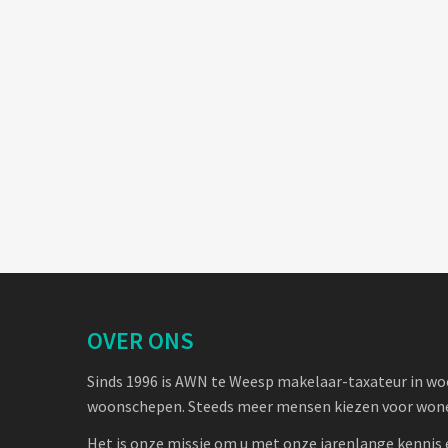
OVER ONS
Sinds 1996 is AWN te Weesp makelaar-taxateur in w
woonschepen. Steeds meer mensen kiezen voor wone
Het is onze missie om u met onze jarenlange kennis 