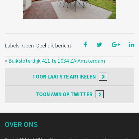
Labels: Geen
Deel dit bericht
«
Buiksloterdijk 411 te 1034 ZA Amsterdam
TOON
LAATSTE ARTIKELEN
TOON
AWN OP TWITTER
OVER ONS