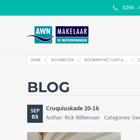
0294 - 
HOME
WOONBOTEN
WOONARK MET LIGPLAATS
BLOG
Cruquiuskade 20-16
SEP
05
Author: Rick Willemsen
Categories: Ge