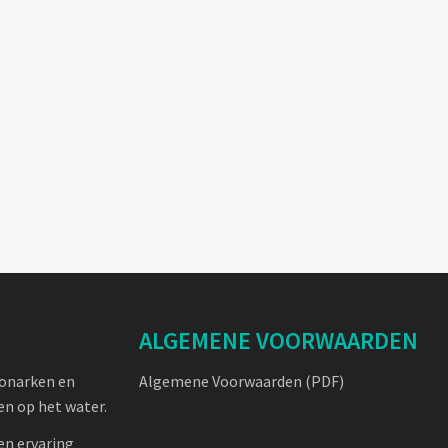
ALGEMENE VOORWAARDEN
oonarken en
Algemene Voorwaarden (PDF)
n op het water.
en ervaring