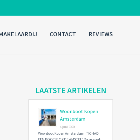
ADMIN LOGIN
MAKELAARDIJ
CONTACT
REVIEWS
Username
Password
Connect with:
LAATSTE ARTIKELEN
Woonboot Kopen
Forgot
SIGN IN
password?
Amsterdam
4 juni 2020
Remember me
Woonboot Kopen Amsterdam “IK HAD
EEN BOOTJE OP DE AMSTEL” Deze week