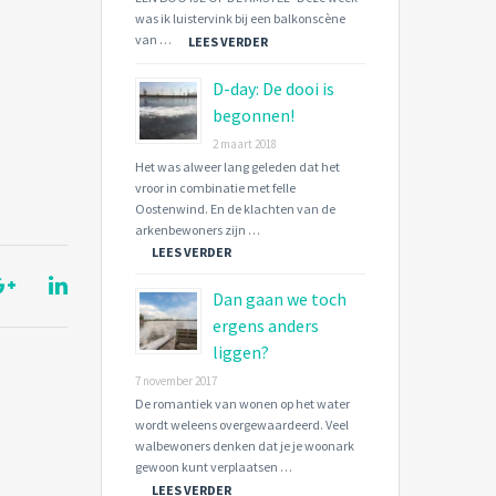
was ik luistervink bij een balkonscène
van …
LEES VERDER
D-day: De dooi is
begonnen!
2 maart 2018
Het was alweer lang geleden dat het
vroor in combinatie met felle
Oostenwind. En de klachten van de
arkenbewoners zijn …
LEES VERDER
Dan gaan we toch
ergens anders
liggen?
7 november 2017
De romantiek van wonen op het water
wordt weleens overgewaardeerd. Veel
walbewoners denken dat je je woonark
gewoon kunt verplaatsen …
LEES VERDER