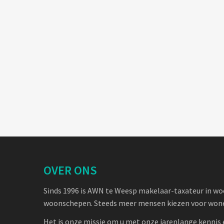
OVER ONS
Sinds 1996 is AWN te Weesp makelaar-taxateur in w
woonschepen. Steeds meer mensen kiezen voor wone
Het is onze missie om u met onze jarenlange kennis 