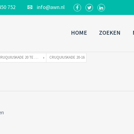
450 752
info@awn.nl
HOME
ZOEKEN
CRUQUIUSKADE 20 TE 1018 AP AMSTERDAM
CRUQUIUSKADE 20-16
en