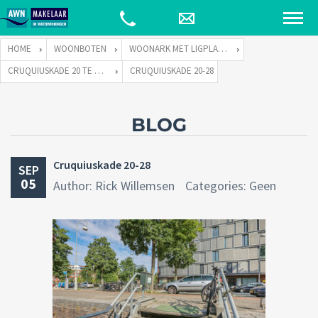
HOME
WOONBOTEN
WOONARK MET LIGPLAATS
CRUQUIUSKADE 20 TE 1018 AP AMSTERDAM
CRUQUIUSKADE 20-28
BLOG
Cruquiuskade 20-28
SEP
05
Author: Rick Willemsen
Categories: Geen