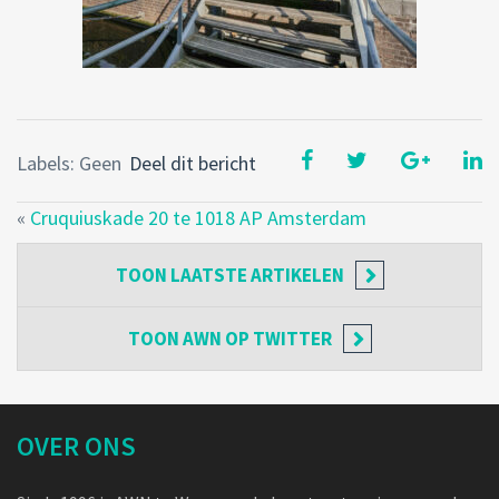
Labels: Geen
Deel dit bericht
«
Cruquiuskade 20 te 1018 AP Amsterdam
TOON
LAATSTE ARTIKELEN
TOON
AWN OP TWITTER
OVER ONS