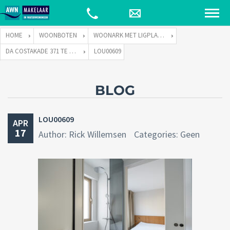
HOME
WOONBOTEN
WOONARK MET LIGPLAATS
DA COSTAKADE 371 TE 1053 WZ AMSTERDAM
LOU00609
BLOG
LOU00609
APR
17
Author: Rick Willemsen
Categories: Geen