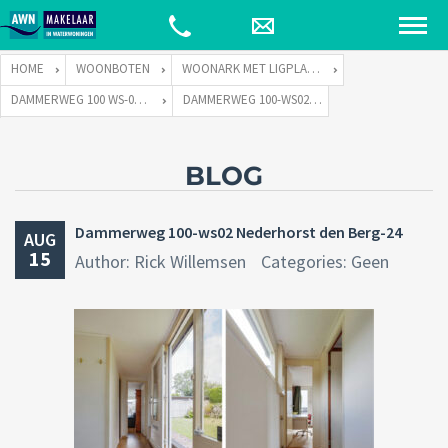
HOME
WOONBOTEN
WOONARK MET LIGPLAATS
DAMMERWEG 100 WS-02 TE 1394 GS NEDERHORST DEN BERG
DAMMERWEG 100-WS02 NEDERHORST DEN BERG-24
BLOG
Dammerweg 100-ws02 Nederhorst den Berg-24
AUG
15
Author: Rick Willemsen
Categories: Geen