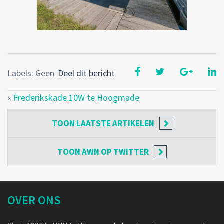
Labels: Geen
Deel dit bericht
«
Frederikskade 10W te Hoogmade
TOON
LAATSTE ARTIKELEN
TOON
AWN OP TWITTER
OVER ONS