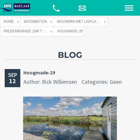
HOME
WOONBOTEN
WOONARK MET LIGPLAATS
FREDERIKSKADE 10W TE HOOGMADE
HOOGMADE-29
BLOG
Hoogmade-29
SEP
12
Author: Rick Willemsen
Categories: Geen