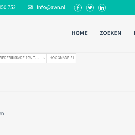
450 752
info@awn.nl
HOME
ZOEKEN
FREDERIKSKADE 10W TE HOOGMADE
HOOGMADE-31
en