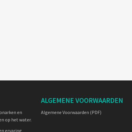
ALGEMENE VOORWAARDEN
oonarken en
Algemene Voorwaarden (PDF)
n op het water.
en ervaring