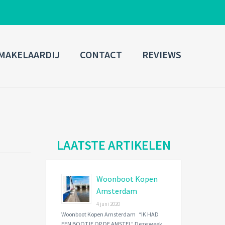
ADMIN LOGIN
MAKELAARDIJ
CONTACT
REVIEWS
Username
Password
Connect with:
LAATSTE ARTIKELEN
Woonboot Kopen
Forgot
SIGN IN
password?
Amsterdam
4 juni 2020
Remember me
Woonboot Kopen Amsterdam “IK HAD
EEN BOOTJE OP DE AMSTEL” Deze week