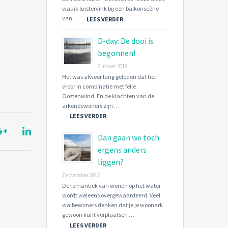
was ik luistervink bij een balkonscène
van …
LEES VERDER
D-day: De dooi is
begonnen!
2 maart 2018
Het was alweer lang geleden dat het
vroor in combinatie met felle
Oostenwind. En de klachten van de
arkenbewoners zijn …
LEES VERDER
Dan gaan we toch
ergens anders
liggen?
7 november 2017
De romantiek van wonen op het water
wordt weleens overgewaardeerd. Veel
walbewoners denken dat je je woonark
gewoon kunt verplaatsen …
LEES VERDER