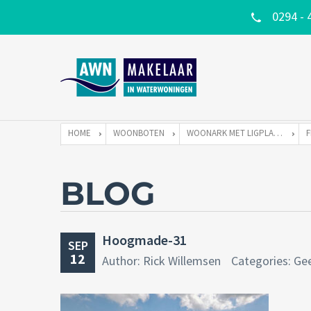
0294 - 
HOME
WOONBOTEN
WOONARK MET LIGPLAATS
BLOG
Hoogmade-31
SEP
12
Author: Rick Willemsen
Categories: Ge