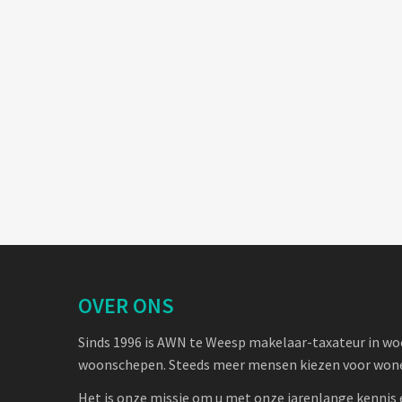
OVER ONS
Sinds 1996 is AWN te Weesp makelaar-taxateur in w
woonschepen. Steeds meer mensen kiezen voor wone
Het is onze missie om u met onze jarenlange kennis 