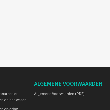
ALGEMENE VOORWAARDEN
oonarken en
Algemene Voorwaarden (PDF)
n op het water.
en ervaring