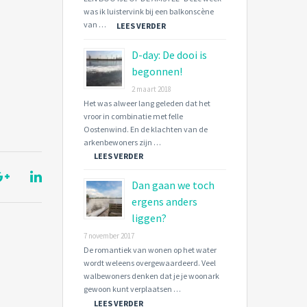
was ik luistervink bij een balkonscène
van …
LEES VERDER
D-day: De dooi is
begonnen!
2 maart 2018
Het was alweer lang geleden dat het
vroor in combinatie met felle
Oostenwind. En de klachten van de
arkenbewoners zijn …
LEES VERDER
Dan gaan we toch
ergens anders
liggen?
7 november 2017
De romantiek van wonen op het water
wordt weleens overgewaardeerd. Veel
walbewoners denken dat je je woonark
gewoon kunt verplaatsen …
LEES VERDER