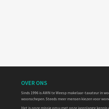
OVER ONS
Sinds 1996 is AWN te Weesp makelaar-taxateur in w
woonschepen. Steeds meer mensen kiezen voor wone
Het is onze missie om u met onze jarenlange kennis 