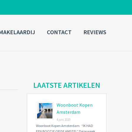
ADMIN LOGIN
MAKELAARDIJ
CONTACT
REVIEWS
Username
Password
Connect with:
LAATSTE ARTIKELEN
Woonboot Kopen
Forgot
SIGN IN
password?
Amsterdam
4 juni 2020
Remember me
Woonboot Kopen Amsterdam “IK HAD
EEN BOOTJE OP DE AMSTEL” Deze week