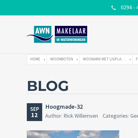
0294 - 
HOME
WOONBOTEN
WOONARK MET LIGPLAATS
BLOG
Hoogmade-32
SEP
12
Author: Rick Willemsen
Categories: Ge