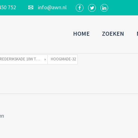
450 752
info@awn.nl
HOME
ZOEKEN
FREDERIKSKADE 10W TE HOOGMADE
HOOGMADE-32
en