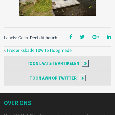
Labels: Geen
Deel dit bericht
«
Frederikskade 10W te Hoogmade
TOON
LAATSTE ARTIKELEN
TOON
AWN OP TWITTER
OVER ONS