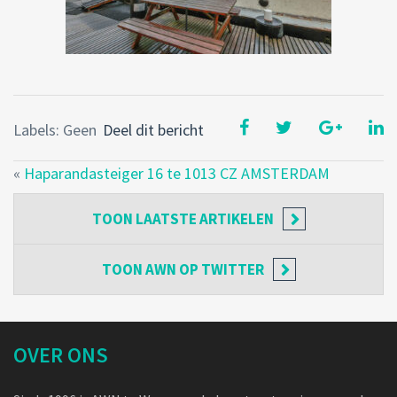
Labels: Geen
Deel dit bericht
«
Haparandasteiger 16 te 1013 CZ AMSTERDAM
TOON
LAATSTE ARTIKELEN
TOON
AWN OP TWITTER
OVER ONS