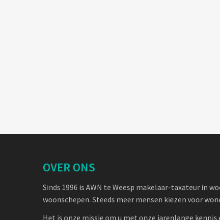
OVER ONS
Sinds 1996 is AWN te Weesp makelaar-taxateur in w
woonschepen. Steeds meer mensen kiezen voor wone
Het is onze missie om u met onze jarenlange kennis 