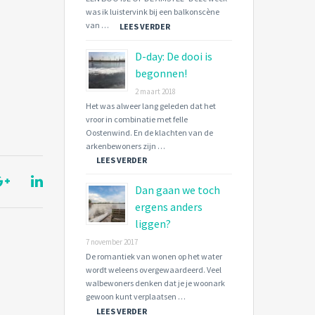
was ik luistervink bij een balkonscène
van …
LEES VERDER
D-day: De dooi is
begonnen!
2 maart 2018
Het was alweer lang geleden dat het
vroor in combinatie met felle
Oostenwind. En de klachten van de
arkenbewoners zijn …
LEES VERDER
Dan gaan we toch
ergens anders
liggen?
7 november 2017
De romantiek van wonen op het water
wordt weleens overgewaardeerd. Veel
walbewoners denken dat je je woonark
gewoon kunt verplaatsen …
LEES VERDER