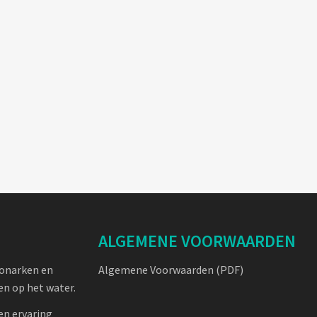
ALGEMENE VOORWAARDEN
oonarken en
Algemene Voorwaarden (PDF)
n op het water.
en ervaring