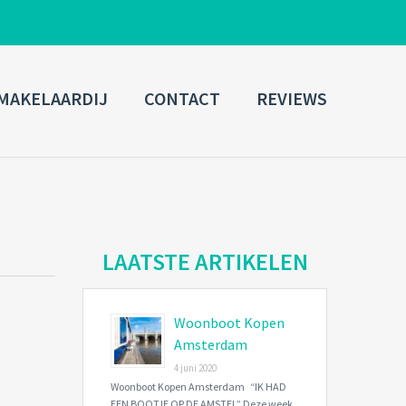
ADMIN LOGIN
MAKELAARDIJ
CONTACT
REVIEWS
Username
Password
Connect with:
LAATSTE ARTIKELEN
Woonboot Kopen
Forgot
SIGN IN
password?
Amsterdam
4 juni 2020
Remember me
Woonboot Kopen Amsterdam “IK HAD
EEN BOOTJE OP DE AMSTEL” Deze week