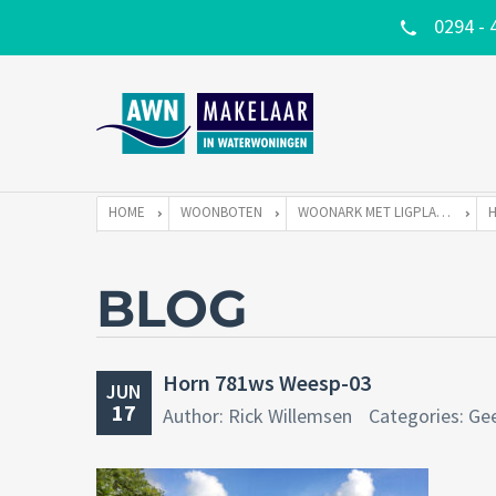
0294 - 
HOME
WOONBOTEN
WOONARK MET LIGPLAATS
BLOG
Horn 781ws Weesp-03
JUN
17
Author: Rick Willemsen
Categories: Ge