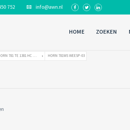
450 752
info@awn.nl
HOME
ZOEKEN
HORN 781 TE 1381 HC WEESP
HORN 781WS WEESP-03
en