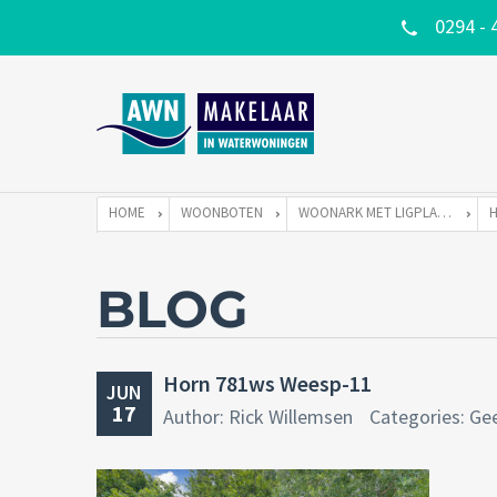
0294 - 
HOME
WOONBOTEN
WOONARK MET LIGPLAATS
BLOG
Horn 781ws Weesp-11
JUN
17
Author: Rick Willemsen
Categories: Ge