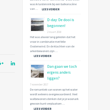
was ik luistervink bij een balkonscène
van …
LEES VERDER
D-day: De dooi is
begonnen!
2 maart 2018
Het was alweer lang geleden dat het
vroor in combinatie met felle
Oostenwind. En de klachten van de
arkenbewoners zijn …
LEES VERDER
Dan gaan we toch
ergens anders
liggen?
7 november 2017
De romantiek van wonen op het water
wordt weleens overgewaardeerd. Veel
walbewoners denken dat je je woonark
gewoon kunt verplaatsen …
LEES VERDER