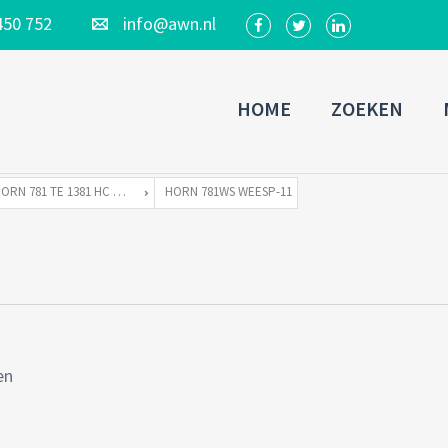
450 752
info@awn.nl
HOME
ZOEKEN
HORN 781 TE 1381 HC WEESP
HORN 781WS WEESP-11
en