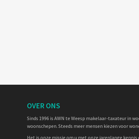
OVER ONS
Sinds 1996 is AWN te Weesp makelaar-taxateur in w
woonschepen. Steeds meer mensen kiezen voor wone
Het is onze missie om u met onze jarenlange kennis 