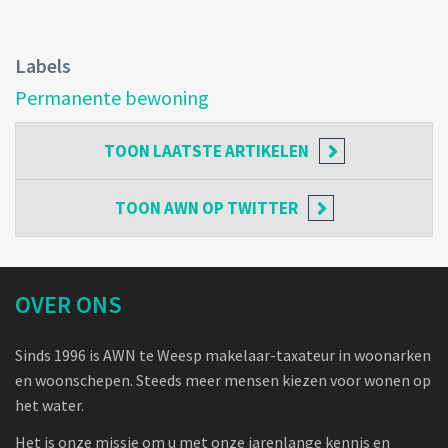
Labels
Permanente bewoning
TOON
LAATSTE ARTIKELEN
TOON
AWN OP TWITTER
OVER ONS
Sinds 1996 is AWN te Weesp makelaar-taxateur in woonarken
en woonschepen. Steeds meer mensen kiezen voor wonen op
het water.
Het is onze missie om u met onze jarenlange kennis en