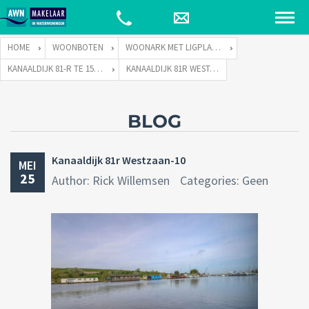
HOME
WOONBOTEN
WOONARK MET LIGPLAATS
KANAALDIJK 81-R TE 1551 PH WESTZAAN
KANAALDIJK 81R WESTZAAN-10
BLOG
Kanaaldijk 81r Westzaan-10
MEI
25
Author: Rick Willemsen
Categories: Geen