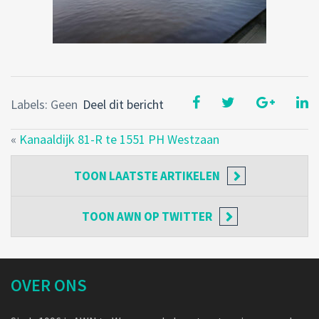
Labels: Geen
Deel dit bericht
«
Kanaaldijk 81-R te 1551 PH Westzaan
TOON
LAATSTE ARTIKELEN
TOON
AWN OP TWITTER
OVER ONS