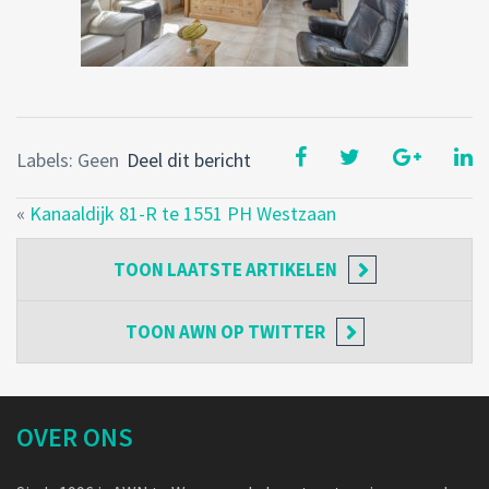
Labels: Geen
Deel dit bericht
«
Kanaaldijk 81-R te 1551 PH Westzaan
TOON
LAATSTE ARTIKELEN
TOON
AWN OP TWITTER
OVER ONS