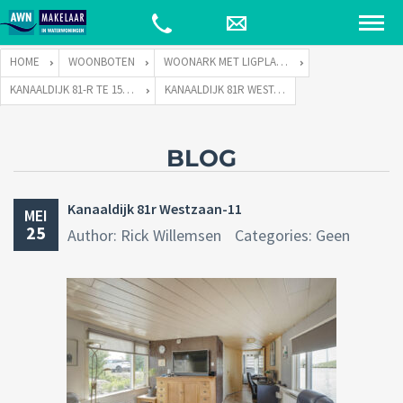
HOME
WOONBOTEN
WOONARK MET LIGPLAATS
KANAALDIJK 81-R TE 1551 PH WESTZAAN
KANAALDIJK 81R WESTZAAN-11
BLOG
Kanaaldijk 81r Westzaan-11
MEI
25
Author: Rick Willemsen
Categories: Geen