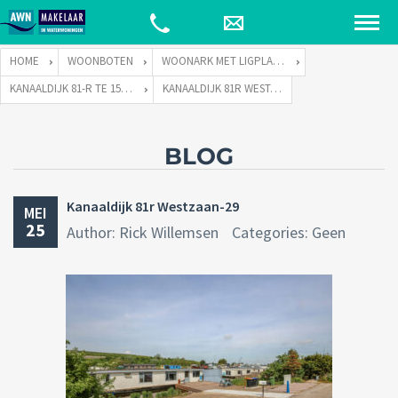
HOME
WOONBOTEN
WOONARK MET LIGPLAATS
KANAALDIJK 81-R TE 1551 PH WESTZAAN
KANAALDIJK 81R WESTZAAN-29
BLOG
Kanaaldijk 81r Westzaan-29
MEI
25
Author: Rick Willemsen
Categories: Geen