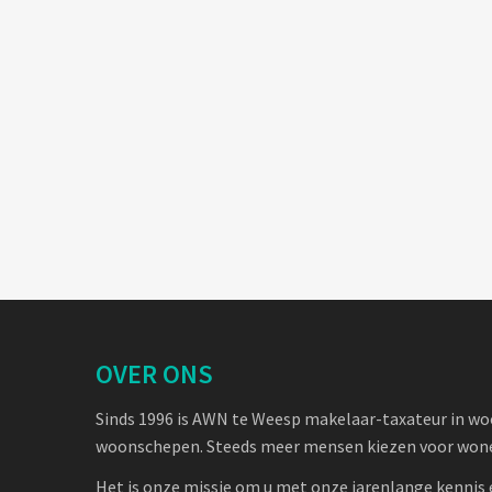
OVER ONS
Sinds 1996 is AWN te Weesp makelaar-taxateur in w
woonschepen. Steeds meer mensen kiezen voor wone
Het is onze missie om u met onze jarenlange kennis 