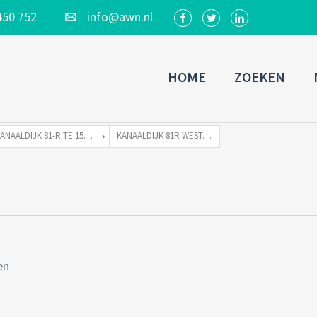
450 752
info@awn.nl
HOME
ZOEKEN
KANAALDIJK 81-R TE 1551 PH WESTZAAN
KANAALDIJK 81R WESTZAAN-33
en