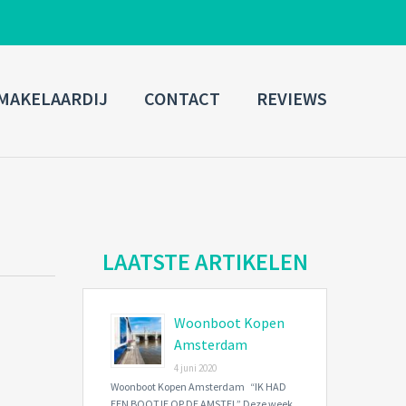
ADMIN LOGIN
MAKELAARDIJ
CONTACT
REVIEWS
Username
Password
Connect with:
LAATSTE ARTIKELEN
Woonboot Kopen
Forgot
SIGN IN
password?
Amsterdam
4 juni 2020
Remember me
Woonboot Kopen Amsterdam “IK HAD
EEN BOOTJE OP DE AMSTEL” Deze week