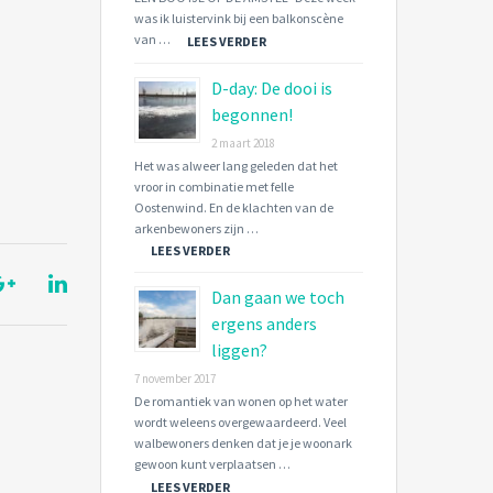
was ik luistervink bij een balkonscène
van …
LEES VERDER
D-day: De dooi is
begonnen!
2 maart 2018
Het was alweer lang geleden dat het
vroor in combinatie met felle
Oostenwind. En de klachten van de
arkenbewoners zijn …
LEES VERDER
Dan gaan we toch
ergens anders
liggen?
7 november 2017
De romantiek van wonen op het water
wordt weleens overgewaardeerd. Veel
walbewoners denken dat je je woonark
gewoon kunt verplaatsen …
LEES VERDER