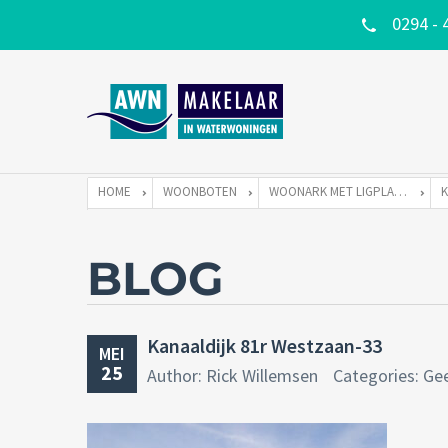
0294 - 
HOME
WOONBOTEN
WOONARK MET LIGPLAATS
BLOG
Kanaaldijk 81r Westzaan-33
MEI
25
Author: Rick Willemsen
Categories: Ge