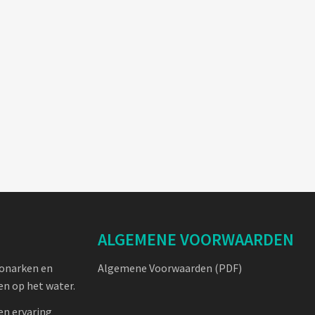
ALGEMENE VOORWAARDEN
oonarken en
Algemene Voorwaarden (PDF)
n op het water.
en ervaring