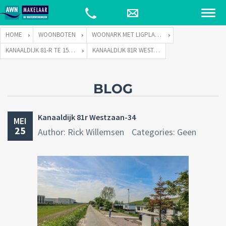
HOME
WOONBOTEN
WOONARK MET LIGPLAATS
KANAALDIJK 81-R TE 1551 PH WESTZAAN
KANAALDIJK 81R WESTZAAN-34
BLOG
Kanaaldijk 81r Westzaan-34
MEI
25
Author: Rick Willemsen
Categories: Geen