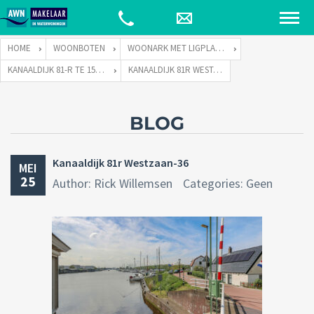
HOME
WOONBOTEN
WOONARK MET LIGPLAATS
KANAALDIJK 81-R TE 1551 PH WESTZAAN
KANAALDIJK 81R WESTZAAN-36
BLOG
Kanaaldijk 81r Westzaan-36
MEI
25
Author: Rick Willemsen
Categories: Geen