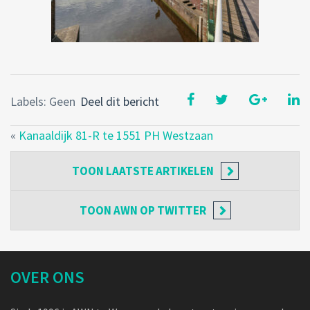
Labels: Geen
Deel dit bericht
«
Kanaaldijk 81-R te 1551 PH Westzaan
TOON
LAATSTE ARTIKELEN
TOON
AWN OP TWITTER
OVER ONS