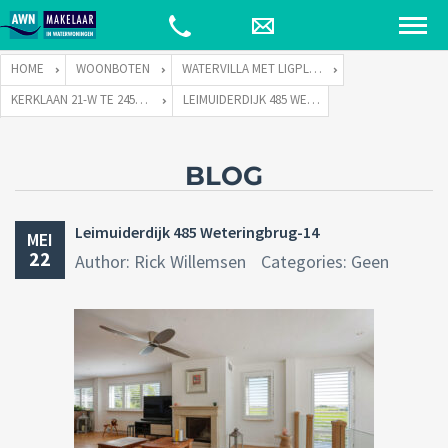
HOME
WOONBOTEN
WATERVILLA MET LIGPLAATS
KERKLAAN 21-W TE 2451 VX LEIMUIDEN
LEIMUIDERDIJK 485 WETERINGBRUG-14
BLOG
Leimuiderdijk 485 Weteringbrug-14
MEI
22
Author: Rick Willemsen
Categories: Geen