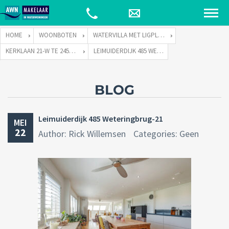
HOME
WOONBOTEN
WATERVILLA MET LIGPLAATS
KERKLAAN 21-W TE 2451 VX LEIMUIDEN
LEIMUIDERDIJK 485 WETERINGBRUG-21
BLOG
Leimuiderdijk 485 Weteringbrug-21
MEI
22
Author: Rick Willemsen
Categories: Geen