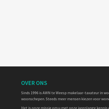
OVER ONS
Sinds 1996 is AWN te Weesp makelaar-taxateur in w
woonschepen. Steeds meer mensen kiezen voor wone
Het is onze missie om u met onze jarenlange kennis 