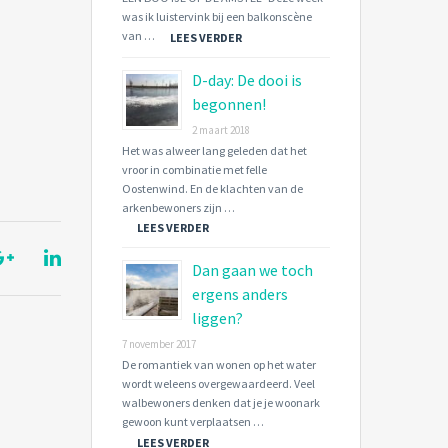
was ik luistervink bij een balkonscène
van …
LEES VERDER
D-day: De dooi is
begonnen!
2 maart 2018
Het was alweer lang geleden dat het
vroor in combinatie met felle
Oostenwind. En de klachten van de
arkenbewoners zijn …
LEES VERDER
Dan gaan we toch
ergens anders
liggen?
7 november 2017
De romantiek van wonen op het water
wordt weleens overgewaardeerd. Veel
walbewoners denken dat je je woonark
gewoon kunt verplaatsen …
LEES VERDER