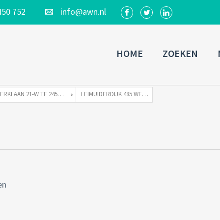
450 752
info@awn.nl
HOME
ZOEKEN
KERKLAAN 21-W TE 2451 VX LEIMUIDEN
LEIMUIDERDIJK 485 WETERINGBRUG-22
en