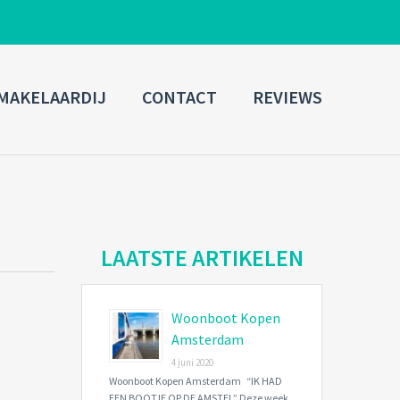
ADMIN LOGIN
MAKELAARDIJ
CONTACT
REVIEWS
Username
Password
Connect with:
LAATSTE ARTIKELEN
Woonboot Kopen
Forgot
SIGN IN
password?
Amsterdam
4 juni 2020
Remember me
Woonboot Kopen Amsterdam “IK HAD
EEN BOOTJE OP DE AMSTEL” Deze week