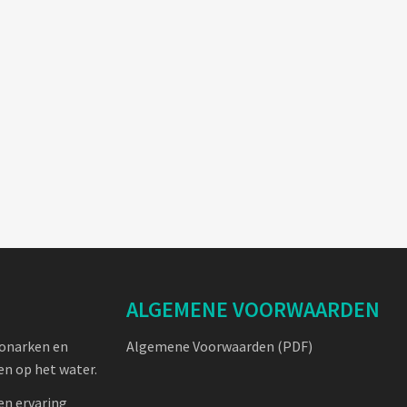
ALGEMENE VOORWAARDEN
oonarken en
Algemene Voorwaarden (PDF)
n op het water.
en ervaring