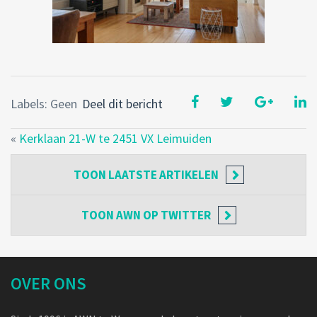
Labels: Geen
Deel dit bericht
«
Kerklaan 21-W te 2451 VX Leimuiden
TOON
LAATSTE ARTIKELEN
TOON
AWN OP TWITTER
OVER ONS