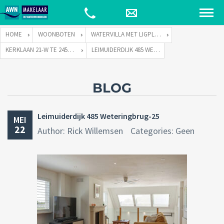
HOME
WOONBOTEN
WATERVILLA MET LIGPLAATS
KERKLAAN 21-W TE 2451 VX LEIMUIDEN
LEIMUIDERDIJK 485 WETERINGBRUG-25
BLOG
Leimuiderdijk 485 Weteringbrug-25
MEI
22
Author: Rick Willemsen
Categories: Geen