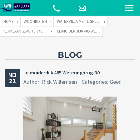
HOME
WOONBOTEN
WATERVILLA MET LIGPLAATS
KERKLAAN 21-W TE 2451 VX LEIMUIDEN
LEIMUIDERDIJK 485 WETERINGBRUG-30
BLOG
Leimuiderdijk 485 Weteringbrug-30
MEI
22
Author: Rick Willemsen
Categories: Geen