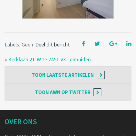
Labels: Geen
Deel dit bericht
«
Kerklaan 21-W te 2451 VX Leimuiden
TOON
LAATSTE ARTIKELEN
TOON
AWN OP TWITTER
OVER ONS