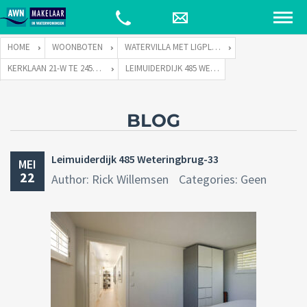
HOME
WOONBOTEN
WATERVILLA MET LIGPLAATS
KERKLAAN 21-W TE 2451 VX LEIMUIDEN
LEIMUIDERDIJK 485 WETERINGBRUG-33
BLOG
Leimuiderdijk 485 Weteringbrug-33
MEI
22
Author: Rick Willemsen
Categories: Geen