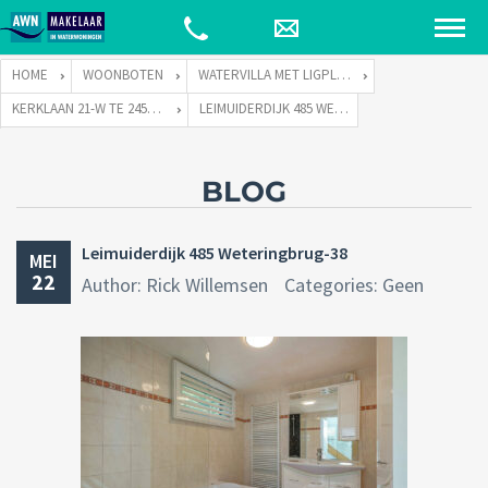
HOME
WOONBOTEN
WATERVILLA MET LIGPLAATS
KERKLAAN 21-W TE 2451 VX LEIMUIDEN
LEIMUIDERDIJK 485 WETERINGBRUG-38
BLOG
Leimuiderdijk 485 Weteringbrug-38
MEI
22
Author: Rick Willemsen
Categories: Geen