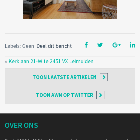
Labels: Geen
Deel dit bericht
«
Kerklaan 21-W te 2451 VX Leimuiden
TOON
LAATSTE ARTIKELEN
TOON
AWN OP TWITTER
OVER ONS