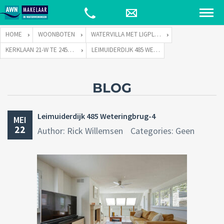
HOME
WOONBOTEN
WATERVILLA MET LIGPLAATS
KERKLAAN 21-W TE 2451 VX LEIMUIDEN
LEIMUIDERDIJK 485 WETERINGBRUG-4
BLOG
Leimuiderdijk 485 Weteringbrug-4
MEI
22
Author: Rick Willemsen
Categories: Geen