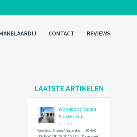
ADMIN LOGIN
MAKELAARDIJ
CONTACT
REVIEWS
Username
Password
Connect with:
LAATSTE ARTIKELEN
Woonboot Kopen
Forgot
SIGN IN
password?
Amsterdam
4 juni 2020
Remember me
Woonboot Kopen Amsterdam “IK HAD
EEN BOOTJE OP DE AMSTEL” Deze week