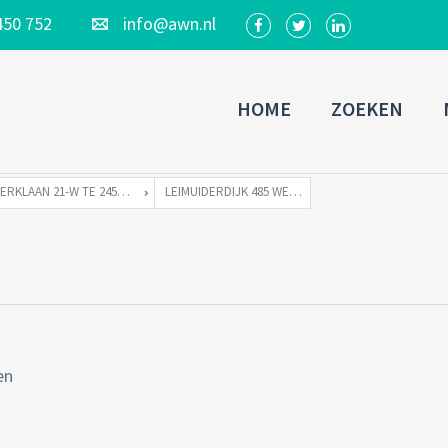
450 752
info@awn.nl
HOME
ZOEKEN
KERKLAAN 21-W TE 2451 VX LEIMUIDEN
LEIMUIDERDIJK 485 WETERINGBRUG-41
en