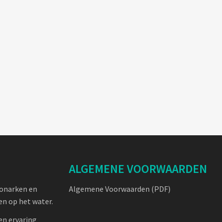
ALGEMENE VOORWAARDEN
oonarken en
Algemene Voorwaarden (PDF)
n op het water.
en ervaring