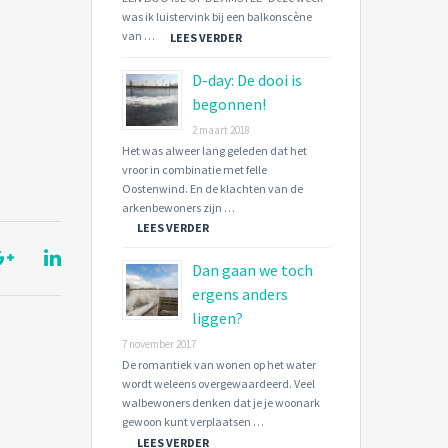
was ik luistervink bij een balkonscène
van …
LEES VERDER
D-day: De dooi is
begonnen!
2 maart 2018
Het was alweer lang geleden dat het
vroor in combinatie met felle
Oostenwind. En de klachten van de
arkenbewoners zijn …
LEES VERDER
Dan gaan we toch
ergens anders
liggen?
7 november 2017
De romantiek van wonen op het water
wordt weleens overgewaardeerd. Veel
walbewoners denken dat je je woonark
gewoon kunt verplaatsen …
LEES VERDER