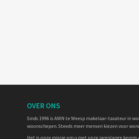
OVER ONS
Sinds 1996 is AWN te Weesp makelaar-taxateur in w
woonschepen. Steeds meer mensen kiezen voor wone
Het is onze missie om u met onze jarenlange kennis 