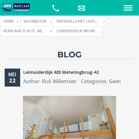
HOME
WOONBOTEN
WATERVILLA MET LIGPLAATS
KERKLAAN 21-W TE 2451 VX LEIMUIDEN
LEIMUIDERDIJK 485 WETERINGBRUG-42
BLOG
Leimuiderdijk 485 Weteringbrug-42
MEI
22
Author: Rick Willemsen
Categories: Geen