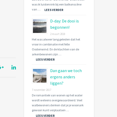
was ik luistervink bij een balkonscène
van …
LEES VERDER
D-day: De dooi is
begonnen!
2 maart 2018
Het was alweer lang geleden dat het
vroor in combinatie met felle
Oostenwind. En de klachten van de
arkenbewoners zijn …
LEES VERDER
Dan gaan we toch
ergens anders
liggen?
7 november 2017
De romantiek van wonen op het water
wordt weleens overgewaardeerd. Veel
walbewoners denken dat je je woonark
gewoon kunt verplaatsen …
LEES VERDER