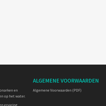
ALGEMENE VOORWAARDEN
oonarken en
Algemene Voorwaarden (PDF)
n op het water.
en ervaring