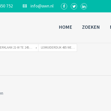
450 752
info@awn.nl
HOME
ZOEKEN
KERKLAAN 21-W TE 2451 VX LEIMUIDEN
LEIMUIDERDIJK 485 WETERINGBRUG-43
en