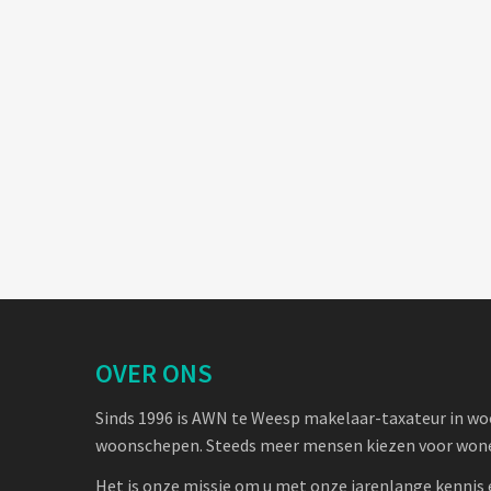
OVER ONS
Sinds 1996 is AWN te Weesp makelaar-taxateur in w
woonschepen. Steeds meer mensen kiezen voor wone
Het is onze missie om u met onze jarenlange kennis 