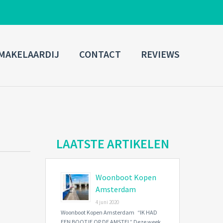
ADMIN LOGIN
MAKELAARDIJ
CONTACT
REVIEWS
Username
Password
Connect with:
LAATSTE ARTIKELEN
Woonboot Kopen
Forgot
SIGN IN
password?
Amsterdam
4 juni 2020
Remember me
Woonboot Kopen Amsterdam “IK HAD
EEN BOOTJE OP DE AMSTEL” Deze week