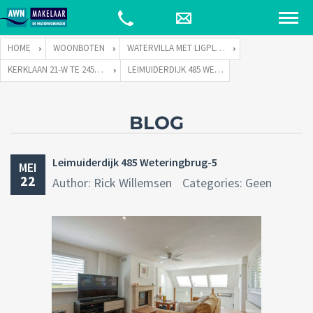
HOME
WOONBOTEN
WATERVILLA MET LIGPLAATS
KERKLAAN 21-W TE 2451 VX LEIMUIDEN
LEIMUIDERDIJK 485 WETERINGBRUG-5
BLOG
Leimuiderdijk 485 Weteringbrug-5
MEI
22
Author: Rick Willemsen
Categories: Geen