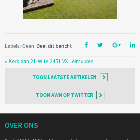
Labels: Geen
Deel dit bericht
«
Kerklaan 21-W te 2451 VX Leimuiden
TOON
LAATSTE ARTIKELEN
TOON
AWN OP TWITTER
OVER ONS