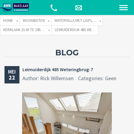
HOME
WOONBOTEN
WATERVILLA MET LIGPLAATS
KERKLAAN 21-W TE 2451 VX LEIMUIDEN
LEIMUIDERDIJK 485 WETERINGBRUG-7
BLOG
Leimuiderdijk 485 Weteringbrug-7
MEI
22
Author: Rick Willemsen
Categories: Geen