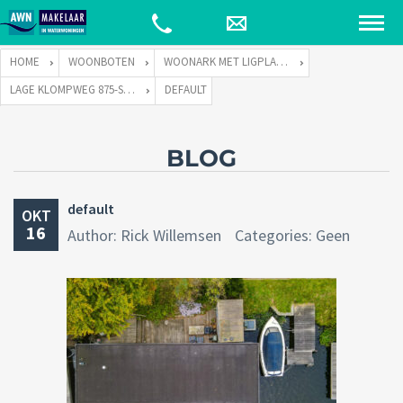
HOME
WOONBOTEN
WOONARK MET LIGPLAATS
LAGE KLOMPWEG 875-S TE 1383 PP WEESP
DEFAULT
BLOG
default
OKT
16
Author: Rick Willemsen
Categories: Geen