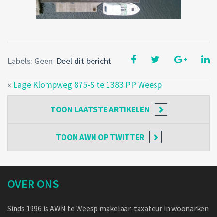
Labels: Geen
Deel dit bericht
«
Lage Klompweg 875-S te 1383 PP Weesp
TOON
LAATSTE ARTIKELEN
TOON
AWN OP TWITTER
OVER ONS
Sinds 1996 is AWN te Weesp makelaar-taxateur in woonarken