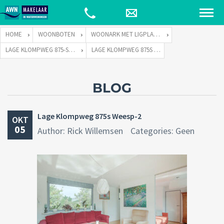
HOME
WOONBOTEN
WOONARK MET LIGPLAATS
LAGE KLOMPWEG 875-S TE 1383 PP WEESP
LAGE KLOMPWEG 875S WEESP-2
BLOG
Lage Klompweg 875s Weesp-2
OKT
05
Author: Rick Willemsen
Categories: Geen