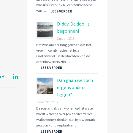
was ik luistervink bij een balkonscène
van …
LEES VERDER
D-day: De dooi is
begonnen!
2 maart 2018
Het was alweer lang geleden dat het
vroor in combinatie met felle
Oostenwind. En de klachten van de
arkenbewoners zijn …
LEES VERDER
Dan gaan we toch
ergens anders
liggen?
7 november 2017
De romantiek van wonen op het water
wordt weleens overgewaardeerd. Veel
walbewoners denken dat je je woonark
gewoon kunt verplaatsen …
LEES VERDER