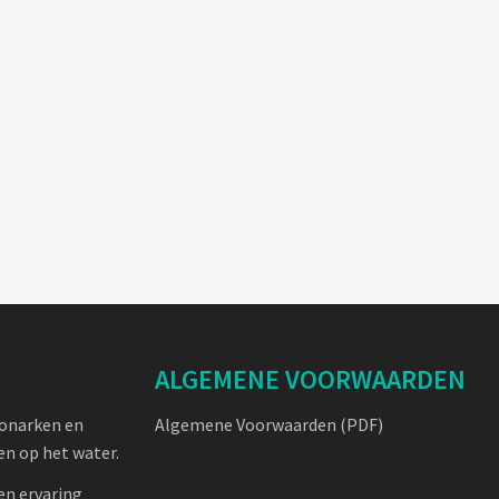
ALGEMENE VOORWAARDEN
oonarken en
Algemene Voorwaarden (PDF)
n op het water.
en ervaring