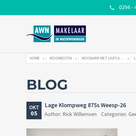
0294 - 
HOME
WOONBOTEN
WOONARK MET LIGPLAATS
BLOG
Lage Klompweg 875s Weesp-26
OKT
05
Author: Rick Willemsen
Categories: Ge