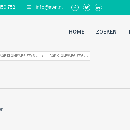
450 752
info@awn.nl
HOME
ZOEKEN
LAGE KLOMPWEG 875-S TE 1383 PP WEESP
LAGE KLOMPWEG 875S WEESP-26
en