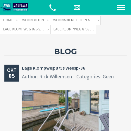
HOME
WOONBOTEN
WOONARK MET LIGPLAATS
LAGE KLOMPWEG 875-S TE 1383 PP WEESP
LAGE KLOMPWEG 875S WEESP-36
BLOG
Lage Klompweg 875s Weesp-36
OKT
05
Author: Rick Willemsen
Categories: Geen