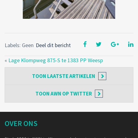
Labels: Geen
Deel dit bericht
«
Lage Klompweg 875-S te 1383 PP Weesp
TOON
LAATSTE ARTIKELEN
TOON
AWN OP TWITTER
OVER ONS