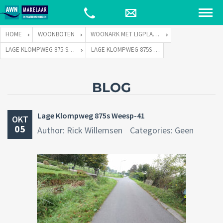
HOME
WOONBOTEN
WOONARK MET LIGPLAATS
LAGE KLOMPWEG 875-S TE 1383 PP WEESP
LAGE KLOMPWEG 875S WEESP-41
BLOG
Lage Klompweg 875s Weesp-41
OKT
05
Author: Rick Willemsen
Categories: Geen