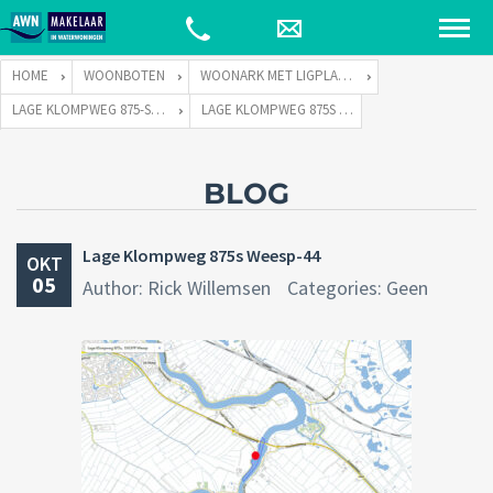
HOME
WOONBOTEN
WOONARK MET LIGPLAATS
LAGE KLOMPWEG 875-S TE 1383 PP WEESP
LAGE KLOMPWEG 875S WEESP-44
BLOG
Lage Klompweg 875s Weesp-44
OKT
05
Author: Rick Willemsen
Categories: Geen